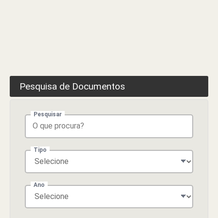
Empresas
em
Manteigas
–
Manteigas
Empreende
+
Pesquisa de Documentos
Pesquisar
Tipo
Ano