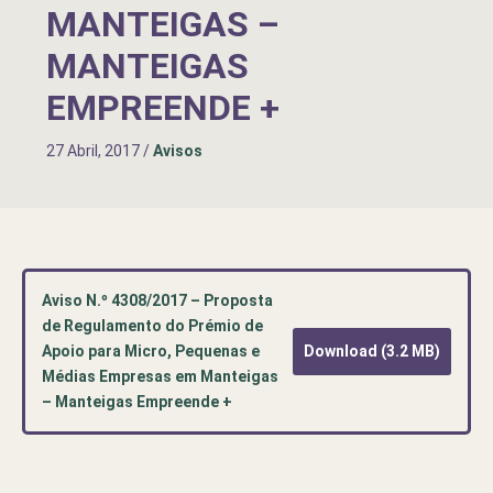
MANTEIGAS –
MANTEIGAS
EMPREENDE +
27 Abril, 2017
/
Avisos
Aviso N.º 4308/2017 – Proposta
de Regulamento do Prémio de
Apoio para Micro, Pequenas e
Download (3.2 MB)
Médias Empresas em Manteigas
– Manteigas Empreende +
Pré-
visualização