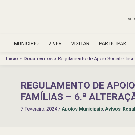
Ir
para
o
conteúdo
MUNICÍPIO
VIVER
VISITAR
PARTICIPAR
Início
Documentos
Regulamento de Apoio Social e Incen
REGULAMENTO DE APOIO 
FAMÍLIAS – 6.ª ALTERAÇ
7 Fevereiro, 2024
/
Apoios Municipais
,
Avisos
,
Regu