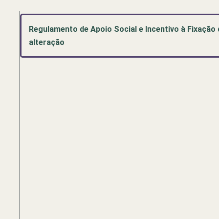
Regulamento de Apoio Social e Incentivo à Fixação 
alteração
Pré-
visualização
de
documento
PDF:
Regulamento
de
Apoio
Social
e
Incentivo
à