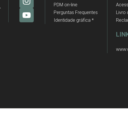
PDM on-line
Acess
Perguntas Frequentes
Livro
Identidade gráfica *
Recl
LIN
www.v