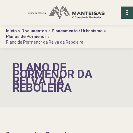
Ir
para
o
conteúdo
Início
Documentos
Planeamento / Urbanismo
Planos de Pormenor
Plano de Pormenor da Relva da Reboleira
PLANO DE
PORMENOR DA
RELVA DA
REBOLEIRA