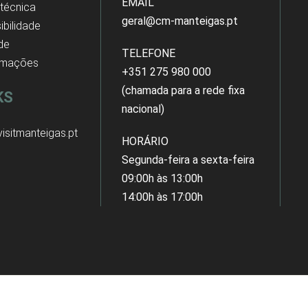
EMAIL
 técnica
geral@cm-manteigas.pt
ibilidade
 de
TELEFONE
amações
+351 275 980 000
(chamada para a rede fixa
KS
nacional)
isitmanteigas.pt
HORÁRIO
Segunda-feira a sexta-feira
09:00h às 13:00h
14:00h às 17:00h