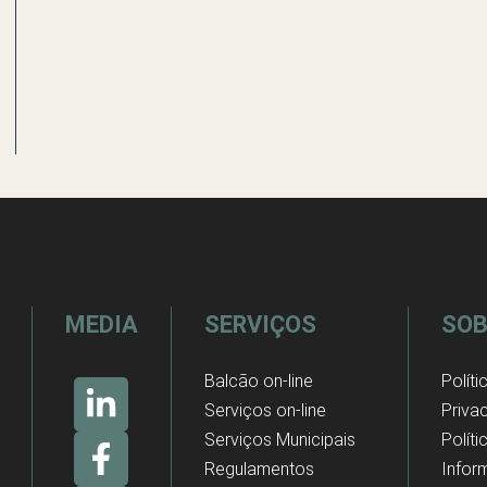
MEDIA
SERVIÇOS
SOB
Balcão on-line
Políti
Serviços on-line
Priva
Serviços Municipais
Polít
Regulamentos
Infor