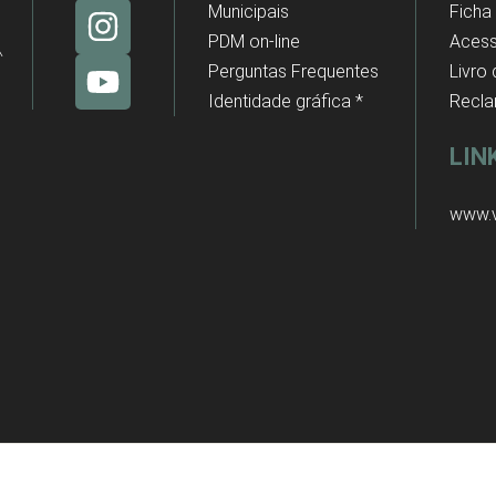
Municipais
Ficha
PDM on-line
Acess
Perguntas Frequentes
Livro
Identidade gráfica *
Recl
LIN
www.v