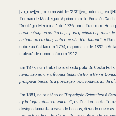
[vc_row][vc_column width=”2/3″][vc_column_text]Nã
Termas de Manteigas. A primeira referência às Calda
“Aquilégio Medicinal”, de 1726, onde Francisco Henri
curar achaques cutâneos, e para queixas espuriais d
se banhos em tina, visto que não têm tanque
”. A Rai
sobre as Caldas em 1794, e após a lei de 1892 a Au
o alvará de concessão em 1912.
Em 1877, num trabalho realizado pelo Dr. Costa Felix,
reino, são as mais frequentadas da Beira Baixa. Concor
prosperar bastante a povoação, que, todavia, ainda
Em 1881, no relatório da “
Expedição Scientifica à Ser
hydrologia minero-medicinal”
, os Drs. Leonardo Torr
designadamente à casa de banhos, dizendo que exis
outras tres de pedra de granito mal trabalhado, situa