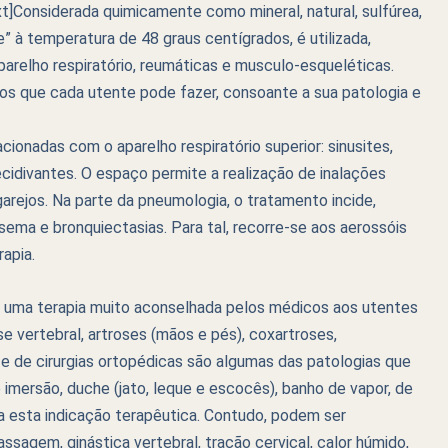
]Considerada quimicamente como mineral, natural, sulfúrea,
e” à temperatura de 48 graus centígrados, é utilizada,
parelho respiratório, reumáticas e musculo-esqueléticas.
tos que cada utente pode fazer, consoante a sua patologia e
cionadas com o aparelho respiratório superior: sinusites,
s recidivantes. O espaço permite a realização de inalações
rgarejos. Na parte da pneumologia, o tratamento incide,
sema e bronquiectasias. Para tal, recorre-se aos aerossóis
rapia.
, uma terapia muito aconselhada pelos médicos aos utentes
e vertebral, artroses (mãos e pés), coxartroses,
e de cirurgias ortopédicas são algumas das patologias que
imersão, duche (jato, leque e escocês), banho de vapor, de
a esta indicação terapêutica. Contudo, podem ser
gem, ginástica vertebral, tração cervical, calor húmido,