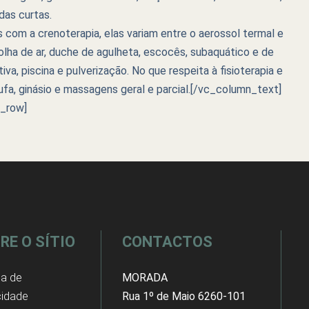
das curtas.
 com a crenoterapia, elas variam entre o aerossol termal e
bolha de ar, duche de agulheta, escocês, subaquático e de
iva, piscina e pulverização. No que respeita à fisioterapia e
tufa, ginásio e massagens geral e parcial.[/vc_column_text]
c_row]
RE O SÍTIO
CONTACTOS
ca de
MORADA
cidade
Rua 1º de Maio 6260-101