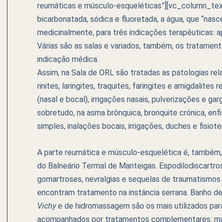
reumáticas e músculo-esqueléticas”][vc_column_text
bicarbonatada, sódica e fluoretada, a água, que “nasc
medicinalmente, para três indicações terapêuticas: a
Várias são as salas e variados, também, os tratamen
indicação médica.
Assim, na Sala de ORL são tratadas as patologias rela
rinites, laringites, traquites, faringites e amigdalite
(nasal e bocal), irrigações nasais, pulverizações e ga
sobretudo, na asma brônquica, bronquite crónica, enfi
simples, inalações bocais, irrigações, duches e fisiote
A parte reumática e músculo-esquelética é, também
do Balneário Termal de Manteigas. Espodilodiscartros
gomartroses, nevralgias e sequelas de traumatismos 
encontram tratamento na instância serrana. Banho de 
Vichy
e de hidromassagem são os mais utilizados par
acompanhados por tratamentos complementares: massa