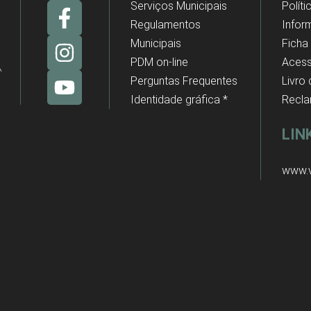
Serviços Municipais
Polít
Regulamentos
Infor
Municipais
Ficha
PDM on-line
Acess
Perguntas Frequentes
Livro
Identidade gráfica *
Recl
LIN
www.v