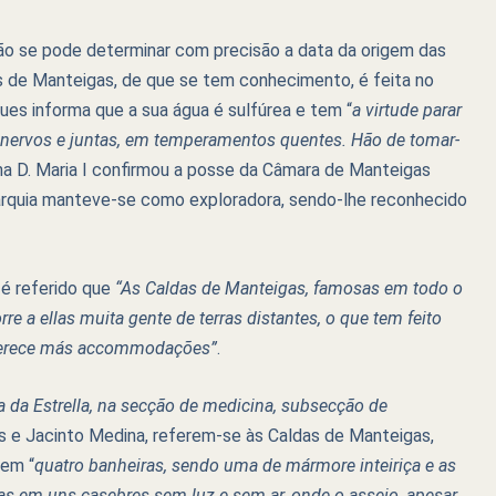
o se pode determinar com precisão a data da origem das
s de Manteigas, de que se tem conhecimento, é feita no
ques informa que a sua água é sulfúrea e tem “
a virtude parar
e nervos e juntas, em temperamentos quentes. Hão de tomar-
nha D. Maria I confirmou a posse da Câmara de Manteigas
tarquia manteve-se como exploradora, sendo-lhe reconhecido
 é referido que
“As Caldas de Manteigas, famosas em todo o
re a ellas muita gente de terras distantes, o que tem feito
 oferece más accommodações”
.
ra da Estrella, na secção de medicina, subsecção de
es e Jacinto Medina, referem-se às Caldas de Manteigas,
tem “
quatro banheiras, sendo uma de mármore inteiriça e as
das em uns casebres sem luz e sem ar, onde o asseio, apesar