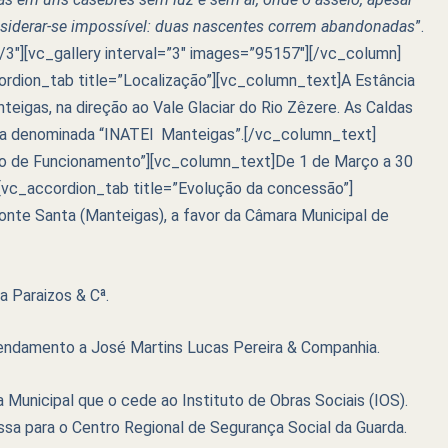
nsiderar-se impossível: duas nascentes correm abandonadas
”.
″][vc_gallery interval=”3″ images=”95157″][/vc_column]
rdion_tab title=”Localização”][vc_column_text]A Estância
teigas, na direção ao Vale Glaciar do Rio Zêzere. As Caldas
ra denominada “INATEl Manteigas”.[/vc_column_text]
do de Funcionamento”][vc_column_text]De 1 de Março a 30
vc_accordion_tab title=”Evolução da concessão”]
nte Santa (Manteigas), a favor da Câmara Municipal de
 Paraizos & Cª.
rendamento a José Martins Lucas Pereira & Companhia.
Municipal que o cede ao Instituto de Obras Sociais (IOS).
assa para o Centro Regional de Segurança Social da Guarda.