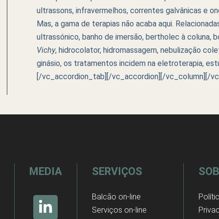
ultrassons, infravermelhos, correntes galvânicas e on
Mas, a gama de terapias não acaba aqui. Relacionadas
ultrassónico, banho de imersão, bertholec à coluna, 
Vichy
, hidrocolator, hidromassagem, nebulização colet
ginásio, os tratamentos incidem na eletroterapia, es
[/vc_accordion_tab][/vc_accordion][/vc_column][/v
MEDIA
SERVIÇOS
SOB
Balcão on-line
Políti
Serviços on-line
Priva