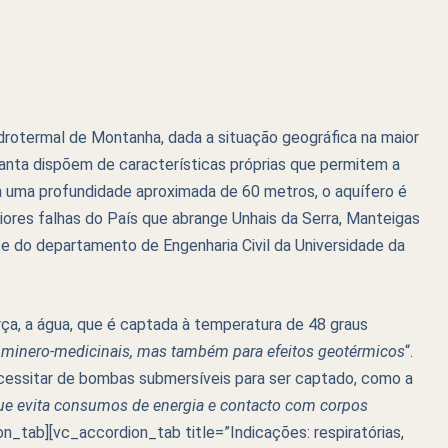
drotermal de Montanha, dada a situação geográfica na maior
Santa dispõem de características próprias que permitem a
s a uma profundidade aproximada de 60 metros, o aquífero é
iores falhas do País que abrange Unhais da Serra, Manteigas
nte do departamento de Engenharia Civil da Universidade da
orça, a água, que é captada à temperatura de 48 graus
ns minero-medicinais, mas também para efeitos geotérmicos
“.
ecessitar de bombas submersíveis para ser captado, como a
ue evita consumos de energia e contacto com corpos
n_tab][vc_accordion_tab title=”Indicações: respiratórias,