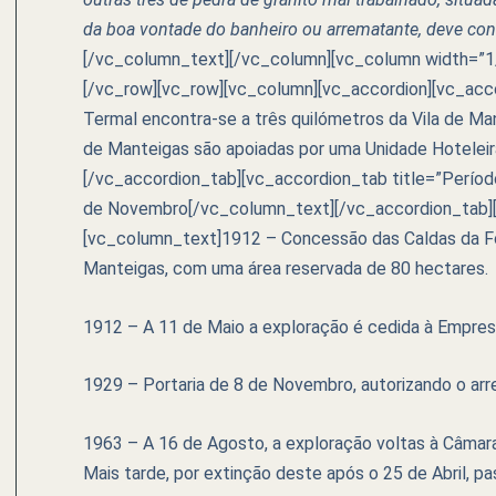
da boa vontade do banheiro ou arrematante, deve co
[/vc_column_text][/vc_column][vc_column width=”1/3
[/vc_row][vc_row][vc_column][vc_accordion][vc_acco
Termal encontra-se a três quilómetros da Vila de Man
de Manteigas são apoiadas por uma Unidade Hotelei
[/vc_accordion_tab][vc_accordion_tab title=”Perío
de Novembro[/vc_column_text][/vc_accordion_tab][
[vc_column_text]1912 – Concessão das Caldas da Fo
Manteigas, com uma área reservada de 80 hectares.
1912 – A 11 de Maio a exploração é cedida à Empresa
1929 – Portaria de 8 de Novembro, autorizando o ar
1963 – A 16 de Agosto, a exploração voltas à Câmara 
Mais tarde, por extinção deste após o 25 de Abril, p