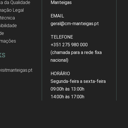
ica da Qualidade
Manteigas
mação Legal
EMAIL
 técnica
geral@cm-manteigas.pt
ibilidade
 de
TELEFONE
amações
+351 275 980 000
(chamada para a rede fixa
KS
nacional)
isitmanteigas.pt
HORÁRIO
Segunda-feira a sexta-feira
09:00h às 13:00h
14:00h às 17:00h