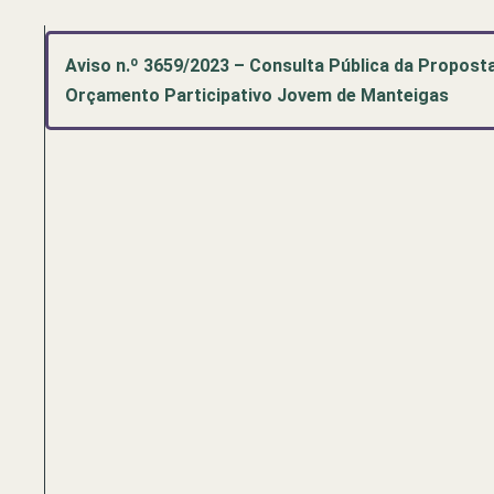
Aviso n.º 3659/2023 – Consulta Pública da Propos
Orçamento Participativo Jovem de Manteigas
Pré-
visualização
de
documento
PDF:
Aviso
n.º
3659/2023
–
Consulta
Pública
da