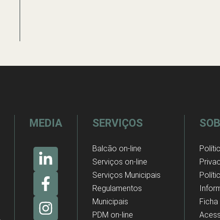
MEDIA
SERVIÇOS
SOB
Balcão on-line
Políti
Serviços on-line
Priva
Serviços Municipais
Polít
Regulamentos
Infor
Municipais
Ficha
PDM on-line
Acess