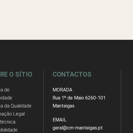
RE O SÍTIO
CONTACTOS
ca de
MORADA
cidade
Rua 1º de Maio 6260-101
ica da Qualidade
Manteigas
mação Legal
EMAIL
 técnica
geral@cm-manteigas.pt
ibilidade