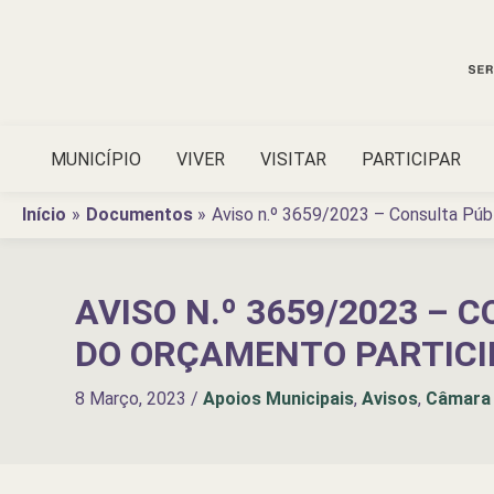
Ir
para
o
conteúdo
MUNICÍPIO
VIVER
VISITAR
PARTICIPAR
Início
Documentos
Aviso n.º 3659/2023 – Consulta Pú
AVISO N.º 3659/2023 –
DO ORÇAMENTO PARTICI
8 Março, 2023
/
Apoios Municipais
,
Avisos
,
Câmara 