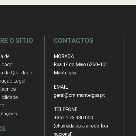
RE O SÍTIO
CONTACTOS
ca de
MORADA
cidade
Rua 1º de Maio 6260-101
ica da Qualidade
Manteigas
mação Legal
EMAIL
 técnica
geral@cm-manteigas.pt
ibilidade
 de
TELEFONE
amações
+351 275 980 000
(chamada para a rede fixa
KS
nacional)