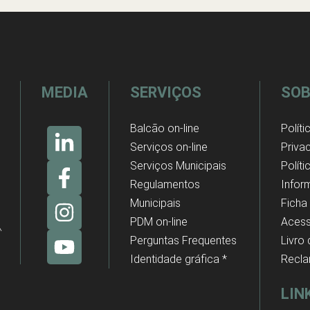
MEDIA
SERVIÇOS
SOB
Balcão on-line
Políti
Serviços on-line
Priva
Serviços Municipais
Polít
Regulamentos
Infor
Municipais
Ficha
PDM on-line
Acess
Perguntas Frequentes
Livro
Identidade gráfica *
Recl
LIN