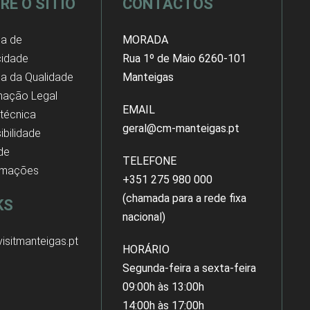
RE O SÍTIO
CONTACTOS
ca de
MORADA
cidade
Rua 1º de Maio 6260-101
ica da Qualidade
Manteigas
mação Legal
EMAIL
 técnica
geral@cm-manteigas.pt
ibilidade
 de
TELEFONE
amações
+351 275 980 000
(chamada para a rede fixa
KS
nacional)
isitmanteigas.pt
HORÁRIO
Segunda-feira a sexta-feira
09:00h às 13:00h
14:00h às 17:00h