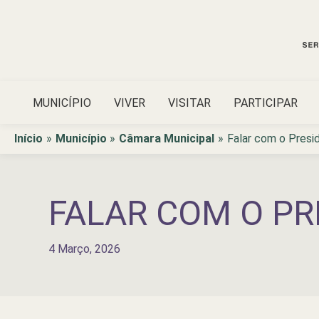
Ir
para
o
conteúdo
MUNICÍPIO
VIVER
VISITAR
PARTICIPAR
Início
Município
Câmara Municipal
Falar com o Presi
FALAR COM O PR
4 Março, 2026