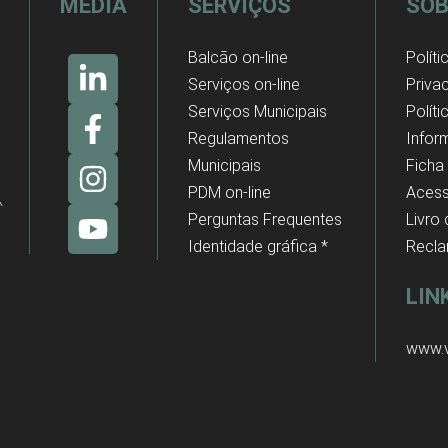
MEDIA
SERVIÇOS
SOB
Balcão on-line
Políti
Serviços on-line
Priva
Serviços Municipais
Polít
Regulamentos
Infor
Municipais
Ficha
PDM on-line
Acess
Perguntas Frequentes
Livro
Identidade gráfica *
Recl
LIN
www.v