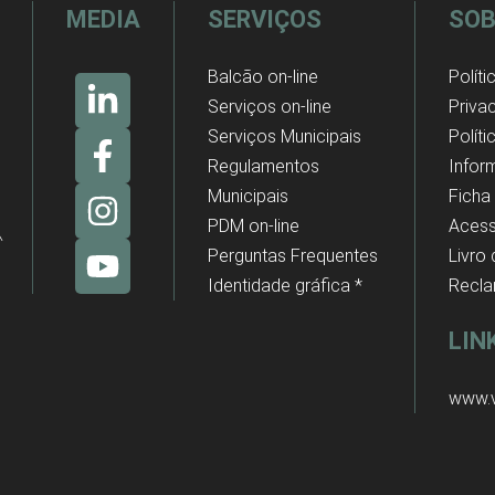
MEDIA
SERVIÇOS
SOB
Balcão on-line
Políti
Serviços on-line
Priva
Serviços Municipais
Polít
Regulamentos
Infor
Municipais
Ficha
PDM on-line
Acess
Perguntas Frequentes
Livro
Identidade gráfica *
Recl
LIN
www.v