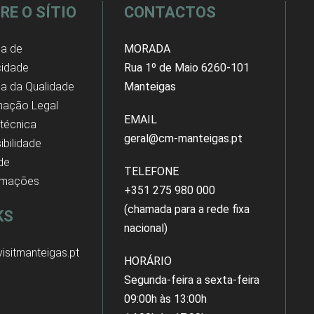
RE O SÍTIO
CONTACTOS
ca de
MORADA
cidade
Rua 1º de Maio 6260-101
ica da Qualidade
Manteigas
mação Legal
EMAIL
 técnica
geral@cm-manteigas.pt
ibilidade
 de
TELEFONE
amações
+351 275 980 000
(chamada para a rede fixa
KS
nacional)
isitmanteigas.pt
HORÁRIO
Segunda-feira a sexta-feira
09:00h às 13:00h