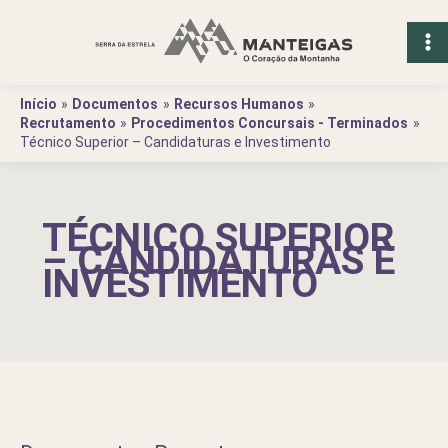
Ir
para
o
conteúdo
Início
Documentos
Recursos Humanos
Recrutamento
Procedimentos Concursais - Terminados
Técnico Superior – Candidaturas e Investimento
TÉCNICO SUPERIOR
– CANDIDATURAS E
INVESTIMENTO