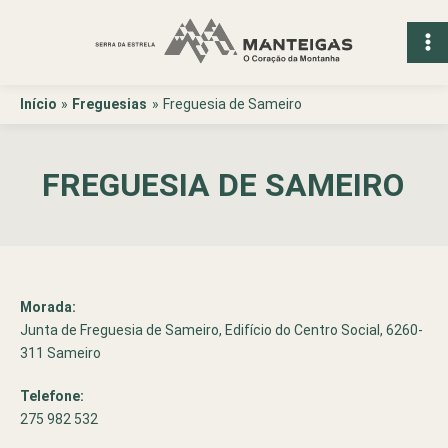
Ir
para
o
conteúdo
Início
Freguesias
Freguesia de Sameiro
FREGUESIA DE SAMEIRO
Morada:
Junta de Freguesia de Sameiro, Edifício do Centro Social, 6260-
311 Sameiro
Telefone:
275 982 532