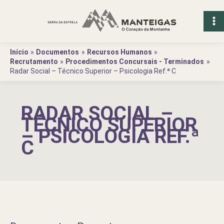
Ir
para
o
conteúdo
Início
Documentos
Recursos Humanos
Recrutamento
Procedimentos Concursais - Terminados
Radar Social – Técnico Superior – Psicologia Ref.ª C
RADAR SOCIAL –
TÉCNICO SUPERIOR
– PSICOLOGIA REF.ª
C