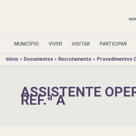
Ir
para
o
conteúdo
MUNICÍPIO
VIVER
VISITAR
PARTICIPAR
Início
Documentos
Recrutamento
Procedimentos C
ASSISTENTE OPER
REF.ª A