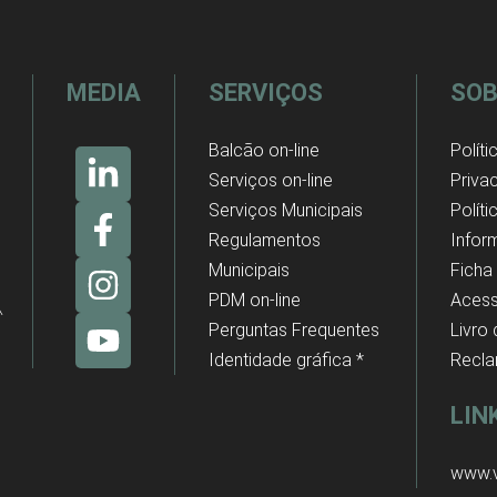
MEDIA
SERVIÇOS
SOB
Balcão on-line
Políti
Serviços on-line
Priva
Serviços Municipais
Polít
Regulamentos
Infor
Municipais
Ficha
PDM on-line
Acess
Perguntas Frequentes
Livro
Identidade gráfica *
Recl
LIN
www.v