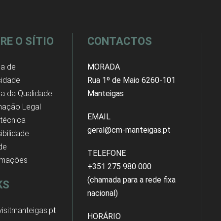
RE O SÍTIO
CONTACTOS
ca de
MORADA
cidade
Rua 1º de Maio 6260-101
ica da Qualidade
Manteigas
mação Legal
EMAIL
 técnica
geral@cm-manteigas.pt
ibilidade
 de
TELEFONE
amações
+351 275 980 000
(chamada para a rede fixa
KS
nacional)
isitmanteigas.pt
HORÁRIO