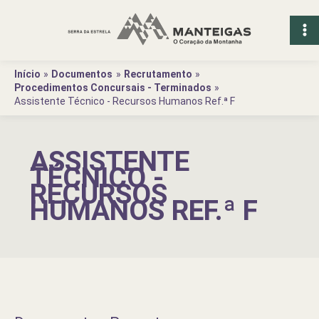
Ir
para
o
conteúdo
Início
Documentos
Recrutamento
Procedimentos Concursais - Terminados
Assistente Técnico - Recursos Humanos Ref.ª F
ASSISTENTE
TÉCNICO -
RECURSOS
HUMANOS REF.ª F