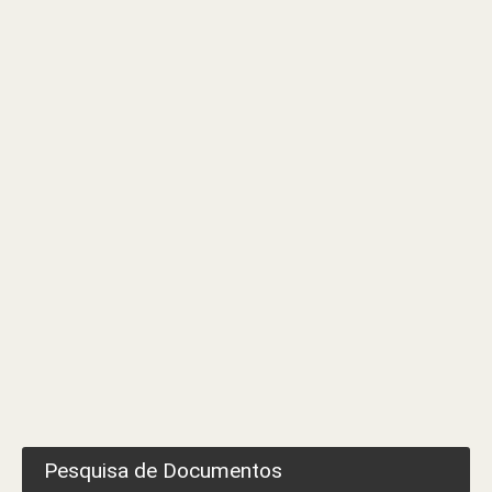
1.ª
Revisão
do
Plano
Diretor
Municipal
–
Versão
Consolidada
Pesquisa de Documentos