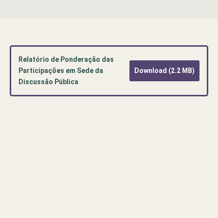
Relatório de Ponderação das
Participações em Sede da
Download (2.2 MB)
Discussão Pública
Pré-
visualização
de
documento
PDF:
Relatório
de
Ponderação
das
Participações