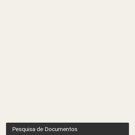
em
Sede
da
Discussão
Pública
Pesquisa de Documentos