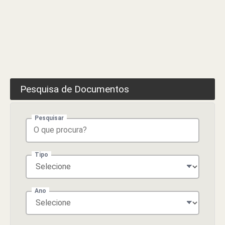
do
Serviço
Social
–
Manteigas
Pesquisa de Documentos
Pesquisar
Tipo
Ano