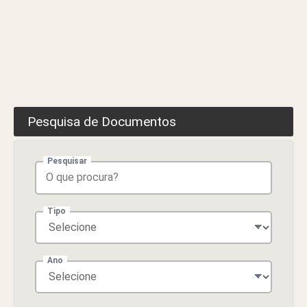
Rua
Dr.
Sobral,
Freguesia
de
São
Pedro,
Concelho
Pesquisa de Documentos
de
Manteigas
Pesquisar
Tipo
Ano