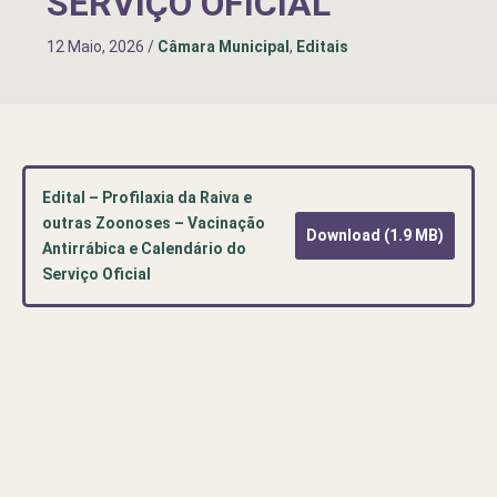
SERVIÇO OFICIAL
12 Maio, 2026
/
Câmara Municipal
,
Editais
Edital – Profilaxia da Raiva e
outras Zoonoses – Vacinação
Download (1.9 MB)
Antirrábica e Calendário do
Serviço Oficial
Pré-
visualização
de
documento
PDF:
Edital
–