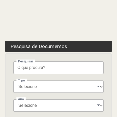
Rua
Dr.
Sobral,
Freguesia
de
São
Pedro,
Concelho
Pesquisa de Documentos
de
Manteigas
Pesquisar
Tipo
Ano