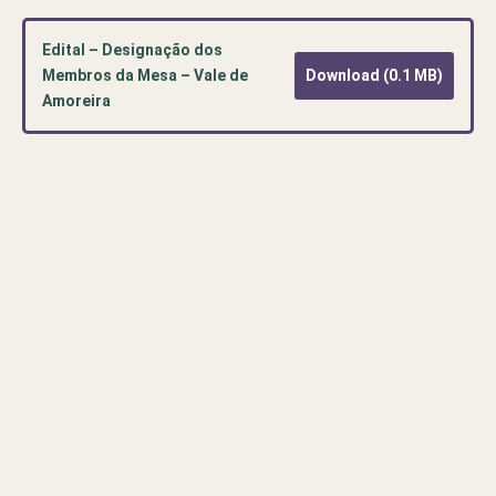
Edital – Designação dos
Membros da Mesa – Vale de
Download (0.1 MB)
Amoreira
Pré-
visualização
de
documento
PDF:
Edital
–
Designação
dos
Membros
da
Mesa
–