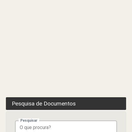
Vale
de
Amoreira
Pesquisa de Documentos
Pesquisar