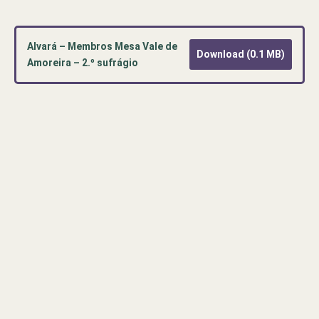
Alvará – Membros Mesa Vale de
Download (0.1 MB)
Amoreira – 2.º sufrágio
Pré-
visualização
de
documento
PDF:
Alvará
–
Membros
Mesa
Vale
de
Amoreira
–
2.º