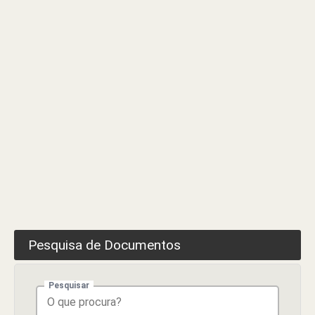
sufrágio
Pesquisa de Documentos
Pesquisar