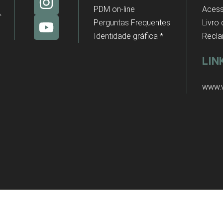
PDM on-line
Acess
Perguntas Frequentes
Livro
Identidade gráfica *
Recl
LIN
www.v