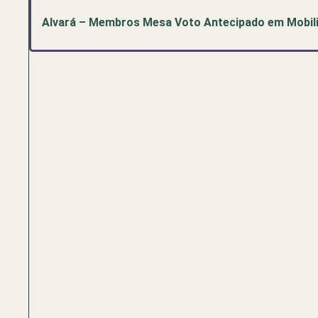
Alvará – Membros Mesa Voto Antecipado em Mobilid
Pré-
visualização
de
documento
PDF:
Alvará
–
Membros
Mesa
Voto
Antecipado
em
Mobilidade