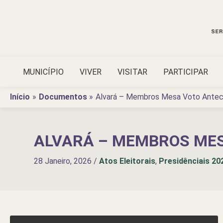
Ir
para
o
conteúdo
MUNICÍPIO
VIVER
VISITAR
PARTICIPAR
Início
Documentos
Alvará – Membros Mesa Voto Anteci
ALVARÁ – MEMBROS MESA
28 Janeiro, 2026
/
Atos Eleitorais
,
Presidênciais 20