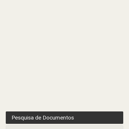
Mesa
de
Voto
Antecipado
em
Mobilidade
Pesquisa de Documentos