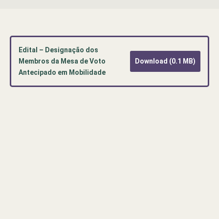
Edital – Designação dos
Membros da Mesa de Voto
Download (0.1 MB)
Antecipado em Mobilidade
Pré-
visualização
de
documento
PDF:
Edital
–
Designação
dos
Membros
da