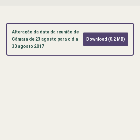
Alteração da data da reunião de
Câmara de 23 agosto para o dia
Download (0.2 MB)
30 agosto 2017
Pré-
visualização
de
documento
PDF:
Alteração
da
data
da
reunião
de