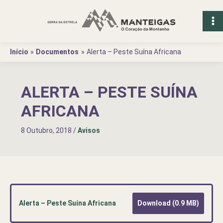
Ir
para
o
conteúdo
Início
Documentos
Alerta – Peste Suína Africana
ALERTA – PESTE SUÍNA
AFRICANA
8 Outubro, 2018
/
Avisos
Alerta – Peste Suína Africana
Download (0.9 MB)