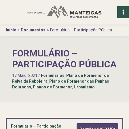
Ir
para
o
conteúdo
Início
Documentos
Formulário – Participação Pública
FORMULÁRIO –
PARTICIPAÇÃO PÚBLICA
17 Maio, 2021
/
Formulários
,
Plano de Pormenor da
Relva da Reboleira
,
Plano de Pormenor das Penhas
Douradas
,
Planos de Pormenor
,
Urbanismo
Formulário – Participação