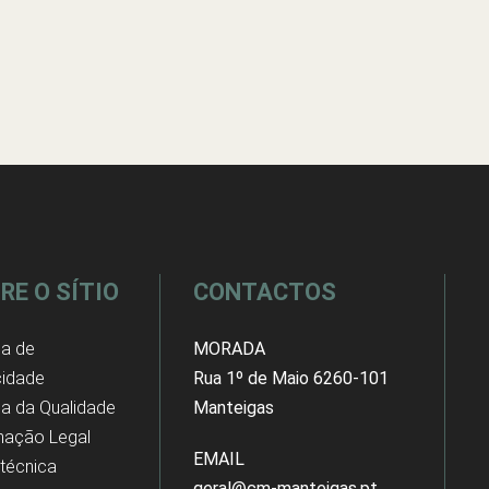
RE O SÍTIO
CONTACTOS
ca de
MORADA
cidade
Rua 1º de Maio 6260-101
ica da Qualidade
Manteigas
mação Legal
EMAIL
 técnica
geral@cm-manteigas.pt