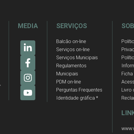
MEDIA
SERVIÇOS
SOB
Balcão on-line
Políti
Serviços on-line
Priva
Serviços Municipais
Polít
Regulamentos
Infor
Municipais
Ficha
PDM on-line
Acess
Perguntas Frequentes
Livro
Identidade gráfica *
Recl
LIN
www.v