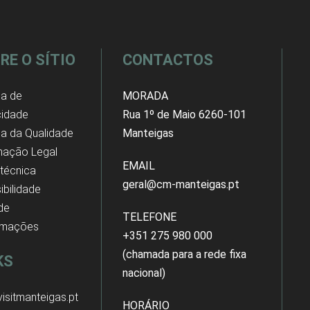
RE O SÍTIO
CONTACTOS
ca de
MORADA
cidade
Rua 1º de Maio 6260-101
ica da Qualidade
Manteigas
mação Legal
EMAIL
 técnica
geral@cm-manteigas.pt
ibilidade
 de
TELEFONE
amações
+351 275 980 000
(chamada para a rede fixa
KS
nacional)
isitmanteigas.pt
HORÁRIO