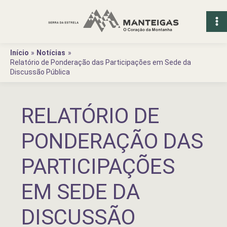
Ir
para
o
conteúdo
Início
Notícias
Relatório de Ponderação das Participações em Sede da
Discussão Pública
RELATÓRIO DE
PONDERAÇÃO DAS
PARTICIPAÇÕES
EM SEDE DA
DISCUSSÃO