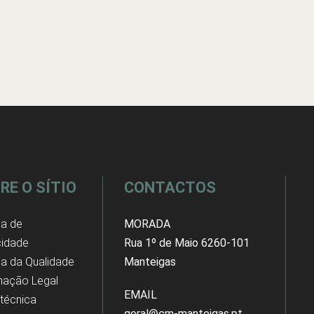
RE O SÍTIO
CONTACTOS
ca de
MORADA
cidade
Rua 1º de Maio 6260-101
ica da Qualidade
Manteigas
mação Legal
EMAIL
 técnica
geral@cm-manteigas.pt