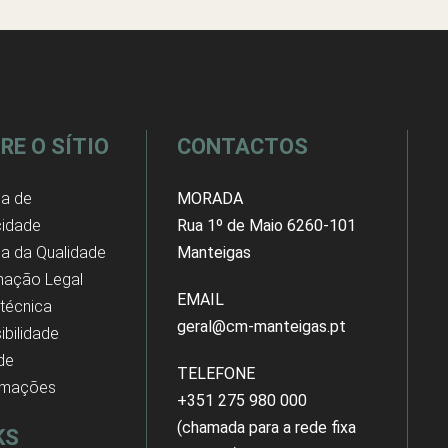
RE O SÍTIO
CONTACTOS
ca de
MORADA
cidade
Rua 1º de Maio 6260-101
ica da Qualidade
Manteigas
mação Legal
EMAIL
 técnica
geral@cm-manteigas.pt
ibilidade
 de
TELEFONE
amações
+351 275 980 000
(chamada para a rede fixa
KS