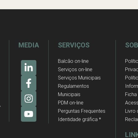
MEDIA
SERVIÇOS
SOB
Balcão on-line
Políti
Serviços on-line
Priva
Serviços Municipais
Polít
Regulamentos
Infor
Municipais
Ficha
PDM on-line
Acess
Perguntas Frequentes
Livro
Identidade gráfica *
Recl
LIN