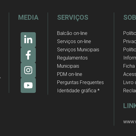
MEDIA
SERVIÇOS
SOB
Balcão on-line
Políti
Serviços on-line
Priva
Serviços Municipais
Polít
Regulamentos
Infor
Municipais
Ficha
PDM on-line
Acess
Perguntas Frequentes
Livro
Identidade gráfica *
Recl
LIN
www.v