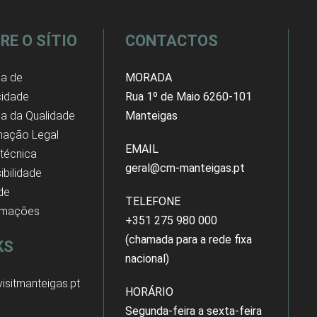
RE O SÍTIO
CONTACTOS
ca de
MORADA
cidade
Rua 1º de Maio 6260-101
ica da Qualidade
Manteigas
mação Legal
EMAIL
 técnica
geral@cm-manteigas.pt
ibilidade
 de
TELEFONE
amações
+351 275 980 000
(chamada para a rede fixa
KS
nacional)
isitmanteigas.pt
HORÁRIO
Segunda-feira a sexta-feira