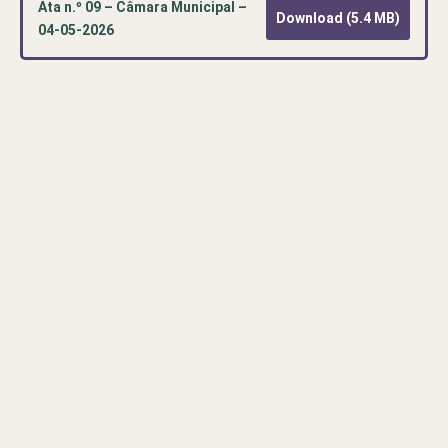
Ata n.º 09 – Câmara Municipal –
Download (5.4 MB)
04-05-2026
Pré-
visualização
de
documento
PDF:
Ata
n.º
09
–
Câmara
Municipal
–
04-
05-
2026