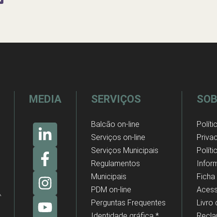
MEDIA
SERVIÇOS
SOB
Balcão on-line
Políti
Serviços on-line
Priva
Serviços Municipais
Polít
Regulamentos
Infor
Municipais
Ficha
PDM on-line
Acess
Perguntas Frequentes
Livro
Identidade gráfica *
Recl