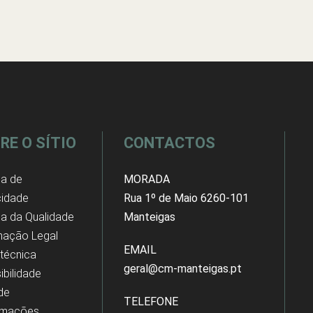
RE O SÍTIO
CONTACTOS
ca de
MORADA
cidade
Rua 1º de Maio 6260-101
ica da Qualidade
Manteigas
mação Legal
EMAIL
 técnica
geral@cm-manteigas.pt
ibilidade
 de
TELEFONE
amações