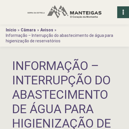
Ir
para
o
conteúdo
Início
Câmara
Avisos
Informação – Interrupção do abastecimento de água para
higienização de reservatórios
INFORMAÇÃO –
INTERRUPÇÃO DO
ABASTECIMENTO
DE ÁGUA PARA
HIGIENIZAÇÃO DE