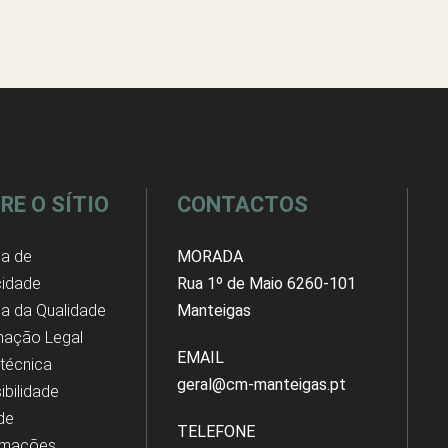
RE O SÍTIO
CONTACTOS
ca de
MORADA
cidade
Rua 1º de Maio 6260-101
ica da Qualidade
Manteigas
mação Legal
EMAIL
 técnica
geral@cm-manteigas.pt
ibilidade
 de
TELEFONE
amações