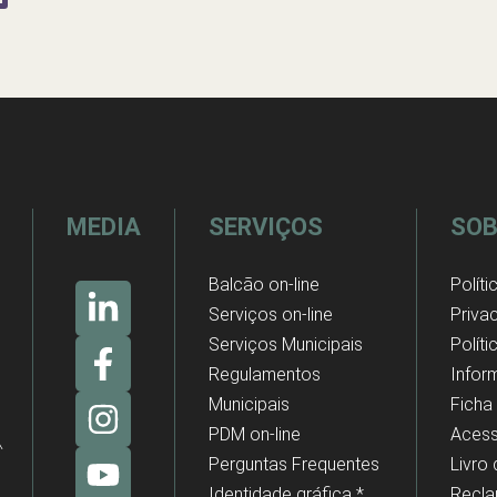
MEDIA
SERVIÇOS
SOB
Balcão on-line
Políti
Serviços on-line
Priva
Serviços Municipais
Polít
Regulamentos
Infor
Municipais
Ficha
PDM on-line
Acess
Perguntas Frequentes
Livro
Identidade gráfica *
Recl