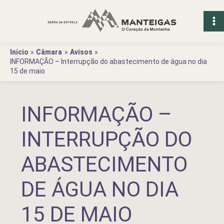
Ir
para
o
conteúdo
Início
Câmara
Avisos
INFORMAÇÃO – Interrupção do abastecimento de água no dia
15 de maio
INFORMAÇÃO –
INTERRUPÇÃO DO
ABASTECIMENTO
DE ÁGUA NO DIA
15 DE MAIO