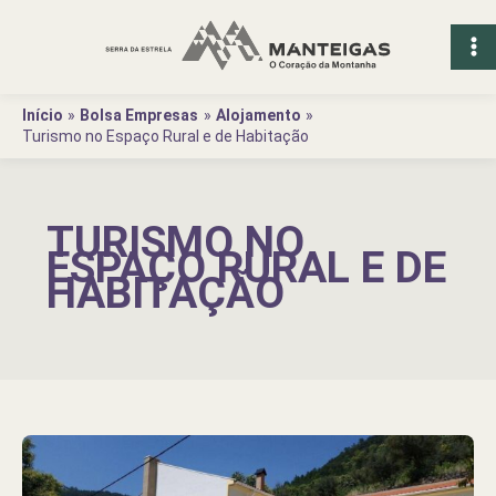
Ir
para
o
conteúdo
Início
Bolsa Empresas
Alojamento
Turismo no Espaço Rural e de Habitação
TURISMO NO
ESPAÇO RURAL E DE
HABITAÇÃO