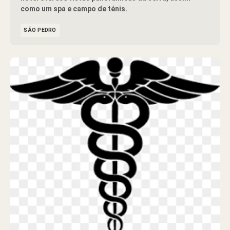
como um spa e campo de ténis.
SÃO PEDRO