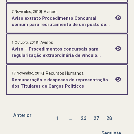
Turismo
Avisos
7 Novembro, 2018
Aviso extrato Procedimento Concursal
comum para recrutamento de um posto de
trabalho, na carreira e categoria de Técnico
Superior (Arquitetura)
Avisos
1 Outubro, 2018
Aviso – Procedimentos concursais para
regularização extraordinária de vínculo
precário, ao abrigo do Programa de
Regularização Extraordinária dos Vínculos
Recursos Humanos
17 Novembro, 2016
Precários – Lei N.º 112/2017 de 29 de
Remuneração e despesas de representação
dezembro
dos Titulares de Cargos Políticos
Anterior
1
…
26
27
28
Seguinte