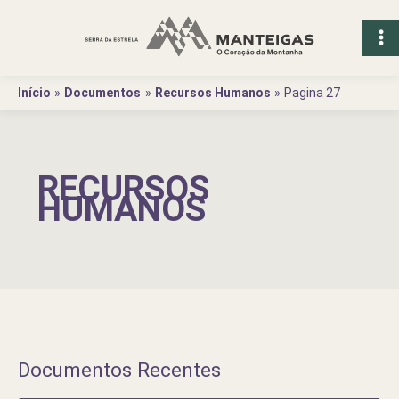
Ir
para
o
conteúdo
Início
Documentos
Recursos Humanos
Pagina 27
RECURSOS
HUMANOS
Documentos Recentes