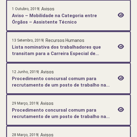
Avisos
1 Outubro, 2019
Aviso – Mobilidade na Categoria entre
Órgãos – Assistente Técnico
Recursos Humanos
13 Setembro, 2019
Lista nominativa dos trabalhadores que
transitam para a Carreira Especial de
Fiscalização
Avisos
12 Junho, 2019
Procedimento concursal comum para
recrutamento de um posto de trabalho na
carreira/categoria de técnico superior
(Arquitetura) – Aviso Entrevistas
Avisos
29 Março, 2019
Profissionais de Seleção
Procedimento concursal comum para
recrutamento de um posto de trabalho na
carreira/categoria de técnico superior
(Arquitetura) – Lista Intercalar do Método
Avisos
28 Março, 2019
de Seleção – Prova de Conhecimentos