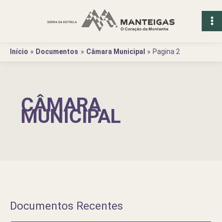
Ir
para
o
conteúdo
Início
Documentos
Câmara Municipal
Pagina 2
CÂMARA
MUNICIPAL
Documentos Recentes