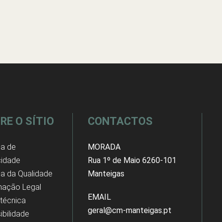
RE O SÍTIO
CONTACTOS
ca de
MORADA
cidade
Rua 1º de Maio 6260-101
ica da Qualidade
Manteigas
mação Legal
EMAIL
 técnica
geral@cm-manteigas.pt
ibilidade