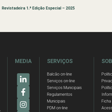
Revistadeira 1.ª Edição Especial – 2025
MEDIA
SERVIÇOS
SOB
Balcão on-line
Políti
Serviços on-line
Priva
Serviços Municipais
Polít
Regulamentos
Infor
Municipais
Ficha
PDM on-line
Acess