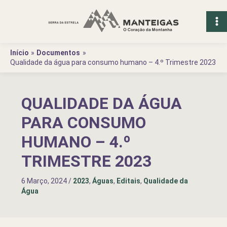
Ir
para
o
conteúdo
Início
Documentos
Qualidade da água para consumo humano – 4.º Trimestre 2023
QUALIDADE DA ÁGUA
PARA CONSUMO
HUMANO – 4.º
TRIMESTRE 2023
6 Março, 2024
/
2023
,
Águas
,
Editais
,
Qualidade da
Água