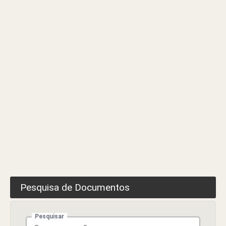
Trimestre
2023
Pesquisa de Documentos
Pesquisar