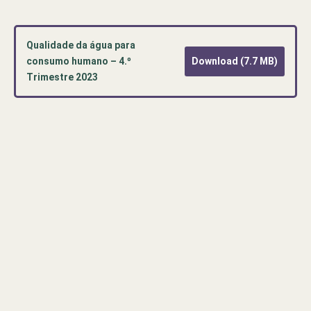
Qualidade da água para
consumo humano – 4.º
Download (7.7 MB)
Trimestre 2023
Pré-
visualização
de
documento
PDF:
Qualidade
da
água
para
consumo
humano
–
4.º