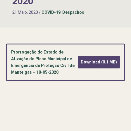
2020
21 Maio, 2020
/
COVID-19
,
Despachos
Prorrogação do Estado de
Ativação do Plano Municipal de
Download (0.1 MB)
Emergência de Proteção Civil de
Manteigas – 18-05-2020
Pré-
visualização
de
documento
PDF:
Prorrogação
do