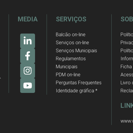
MEDIA
SERVIÇOS
SOB
Balcão on-line
Políti
Serviços on-line
Priva
Serviços Municipais
Polít
Regulamentos
Infor
Municipais
Ficha
PDM on-line
Acess
Perguntas Frequentes
Livro
Identidade gráfica *
Recl
LIN
www.v