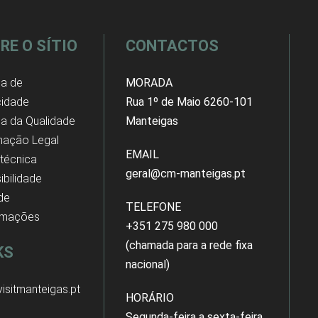
RE O SÍTIO
CONTACTOS
ca de
MORADA
cidade
Rua 1º de Maio 6260-101
ica da Qualidade
Manteigas
mação Legal
EMAIL
 técnica
geral@cm-manteigas.pt
ibilidade
 de
TELEFONE
amações
+351 275 980 000
(chamada para a rede fixa
KS
nacional)
isitmanteigas.pt
HORÁRIO
Segunda-feira a sexta-feira