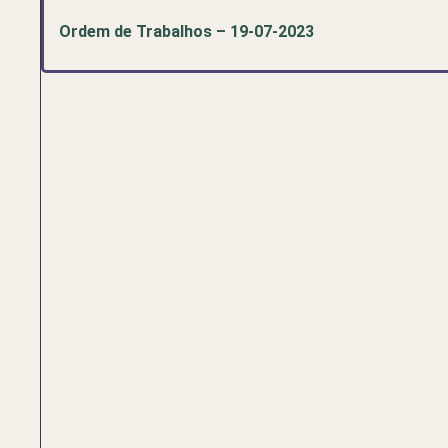
Ordem de Trabalhos – 19-07-2023
Pré-
visualização
de
documento
PDF:
Ordem
de
Trabalhos
–
19-
07-
2023