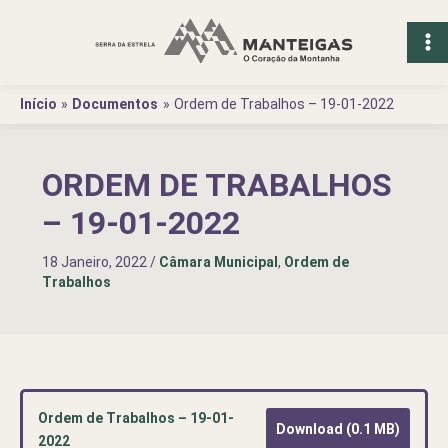
Ir
para
o
conteúdo
Início
Documentos
Ordem de Trabalhos – 19-01-2022
ORDEM DE TRABALHOS
– 19-01-2022
18 Janeiro, 2022
/
Câmara Municipal
,
Ordem de
Trabalhos
Ordem de Trabalhos – 19-01-
Download (0.1 MB)
2022