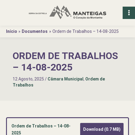
Ir
para
o
conteúdo
Início
Documentos
Ordem de Trabalhos – 14-08-2025
ORDEM DE TRABALHOS
– 14-08-2025
12 Agosto, 2025
/
Câmara Municipal
,
Ordem de
Trabalhos
Ordem de Trabalhos – 14-08-
Download (0.7 MB)
2025