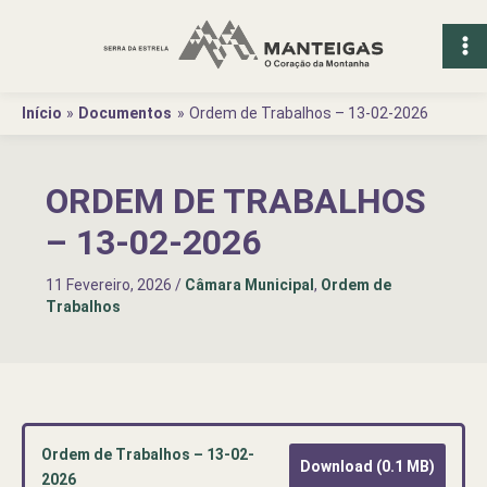
Ir
para
o
conteúdo
Início
Documentos
Ordem de Trabalhos – 13-02-2026
ORDEM DE TRABALHOS
– 13-02-2026
11 Fevereiro, 2026
/
Câmara Municipal
,
Ordem de
Trabalhos
Ordem de Trabalhos – 13-02-
Download (0.1 MB)
2026