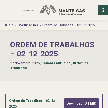
Ir
para
o
conteúdo
Início
Documentos
Ordem de Trabalhos – 02-12-2025
ORDEM DE TRABALHOS
– 02-12-2025
27 Novembro, 2025
/
Câmara Municipal
,
Ordem de
Trabalhos
Ordem de Trabalhos – 02-12-
Download (0.1 MB)
2025